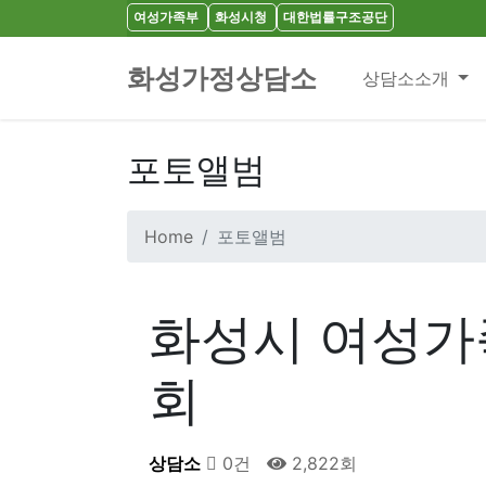
여성가족부
화성시청
대한법률구조공단
화성가정상담소
상담소소개
포토앨범
Home
포토앨범
화성시 여성가족
회
상담소
0건
2,822회