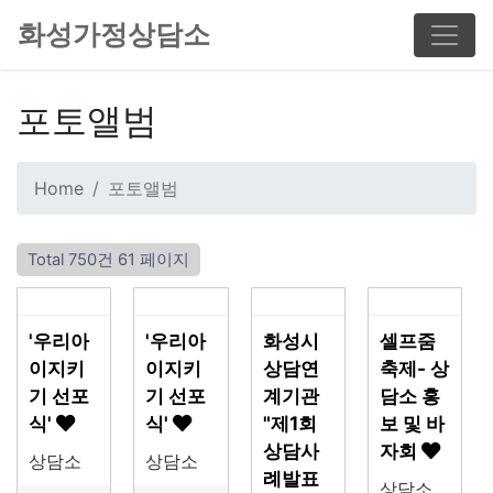
화성가정상담소
포토앨범
Home
포토앨범
Total 750건
61 페이지
'우리아
'우리아
화성시
셀프줌
이지키
이지키
상담연
축제- 상
기 선포
기 선포
계기관
담소 홍
식'
식'
"제1회
보 및 바
상담사
자회
상담소
상담소
례발표
상담소