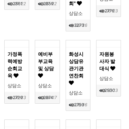
회"
2861
07-22
2859
07-22
2776
06-23
상담소
3273
06-26
가정폭
예비부
화성시
자원봉
력예방
부교육
상담유
사자 발
순회교
및 상담
관기관
대식
육
연찬회
상담소
상담소
상담소
2930
12-13
상담소
2729
06-23
2874
06-17
2759
06-16