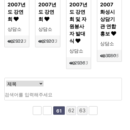
2007년
2007년
2007년
2007
도 강연
도 강연
도 강연
화성시
회
회
회 및 자
상담기
원봉사
관 연합
상담소
상담소
자 발대
홍보
식
2922
12-13
2920
12-13
상담소
상담소
3060
10-05
2936
12-13
62
63
61