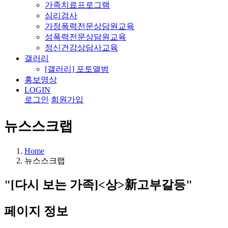
가족치료프로그램
심리검사
가정폭력전문상담원교육
성폭력전문상담원교육
정신건강상담사교육
갤러리
[갤러리] 포토앨범
홍보영상
LOGIN
로그인
회원가입
뉴스스크랩
Home
뉴스스크랩
"[다시 보는 가족]<상>新고부갈등"
페이지 정보