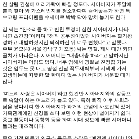
친 살림 간섭에 머리카락이 빠질 정도다. 시아버지가 주말에
불쑥 찾아 와 가스레인지를 청소한다며 뜯어놓는가 하면 특
수코팅 프라이팬을 수세미로 박박 닦아 망쳐 놓기도 한다.
김 씨는 “잔소리를 하고 반찬 투정이 심한 시아버지가 나타
나면 초긴장”이라며 “전직 공무원이었던 시아버지는 혈기왕
성하고 대범하셨지만 퇴직하신 뒤 너무 변했다”고 말했다.
주부 윤모(40·서울 강남구 개포동) 씨는 명절, 제사 때만 되면
골치가 아파온다. 시어머니는 “대충대충 하라”고 말하지만
시아버지는 어림도 없다. 너무 엄해서 명절날 친정집 가는
것은 엄두도 못 내고 명절 전날 꼭두새벽부터 시댁에 가서
고생하는데 따뜻한 말 한마디 없는 시아버지가 서운할 때가
많다.
‘며느리 사랑은 시아버지’라고 했건만 시아버지와의 갈등으
로 속앓이 하는 며느리가 늘고 있다. 특히 퇴직 이후 사회와
담을 쌓다시피 한 시아버지가 과거의 관념에 사로잡혀 있어
가족관계에만 신경을 쓰다 보면 이런 현상이 벌어지기 쉽다.
종교 활동이나 동창회 등을 하며 시대 정보에 빠른 시어머니
들과는 대조적이다.
좋은 가정 만들기 연구소 문은주 소장은 “예전엔 시어머니와