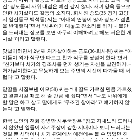
진’ 장모들의 사위 대접은 예전 같지 않다. 자녀 양육 등으로
인한 처가살이도 갈등의 소지다. 회사원 송모(35·경기 고양
시 일산동구 백석동) 씨는 “아내의 연봉이 많아 장모가 결혼
을 반대했다”면서 “사위에게 대놓고 잔소리를 하거나 불만
을 드러내는 장모를 보면 아무리 이해하려고 해도 서운한 게
사실”이라고 말했다.
맞벌이하면서 2년째 처가살이하는 금모(36·회사원) 씨는 “아
이들이 외가 식구만 따르고 친가 식구를 낯설어 한다”면서
“친가보다 처가의 경조사를 먼저 챙기는 자신을 발견하거나
처가살이한다고 무능하게 보는 주변의 시선이 따가울 때 서
럽다”고 말했다.
맏딸을 시집보낸 이모(58) 씨는 “내 딸도 가르칠 만큼 가르쳤
고 결혼시킬 때도 해 줄 만큼 해 줬다”면서 “나도 사위에게
할 말은 하고 살고 딸에게도 ‘무조건 참아라’고 얘기하지 않
는다”고 말한다.
한국 노인의 전화 강병만 사무국장은 “참고 지내느라 드러나
지 않았던 일들이 자기주장이 강한 시대이다 보니 드러나는
것일 뿐 시댁이나 처가 관계에서 예전에는 볼 수 없었던 친