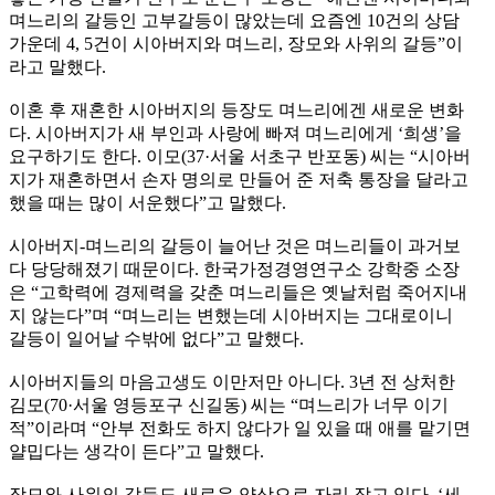
며느리의 갈등인 고부갈등이 많았는데 요즘엔 10건의 상담
가운데 4, 5건이 시아버지와 며느리, 장모와 사위의 갈등”이
라고 말했다.
이혼 후 재혼한 시아버지의 등장도 며느리에겐 새로운 변화
다. 시아버지가 새 부인과 사랑에 빠져 며느리에게 ‘희생’을
요구하기도 한다. 이모(37·서울 서초구 반포동) 씨는 “시아버
지가 재혼하면서 손자 명의로 만들어 준 저축 통장을 달라고
했을 때는 많이 서운했다”고 말했다.
시아버지-며느리의 갈등이 늘어난 것은 며느리들이 과거보
다 당당해졌기 때문이다. 한국가정경영연구소 강학중 소장
은 “고학력에 경제력을 갖춘 며느리들은 옛날처럼 죽어지내
지 않는다”며 “며느리는 변했는데 시아버지는 그대로이니
갈등이 일어날 수밖에 없다”고 말했다.
시아버지들의 마음고생도 이만저만 아니다. 3년 전 상처한
김모(70·서울 영등포구 신길동) 씨는 “며느리가 너무 이기
적”이라며 “안부 전화도 하지 않다가 일 있을 때 애를 맡기면
얄밉다는 생각이 든다”고 말했다.
장모와 사위의 갈등도 새로운 양상으로 자리 잡고 있다. ‘세