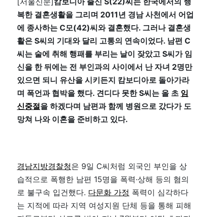
[서울신문]
캄보디아 출신 S(22)씨는 한국에서의 행
복한 결혼생활을 그리며 2011년 경남 사천에서 어업
에 종사하는 C모(42)씨와 결혼했다. 그러나 결혼생
활은 S씨의 기대와 달리 고통의 연속이었다. 남편 C
씨는 술에 취해 행패를 부리는 날이 잦았고 S씨가 임
신을 한 뒤에는 전 부인과의 사이에서 난 자녀 2명만
있으면 되니 유산을 시키든지 캄보디아로 돌아가라
며 폭언과 협박을 했다. 견디다 못한 S씨는 올 초
임
신중절
을 하겠다며 남편과 함께 병원으로 갔다가 도
망쳐 나와 이혼을 준비하고 있다.
경남지방경찰청
은 9일 C씨처럼 외국인 부인을 상
습적으로 폭행한 남편 15명을 폭력·상해 등의 혐의
로 불구속 입건했다.
다문화 가정
폭력이 심각하다
는 지적에 따라 지역 여성지원 단체 등을 통해 피해