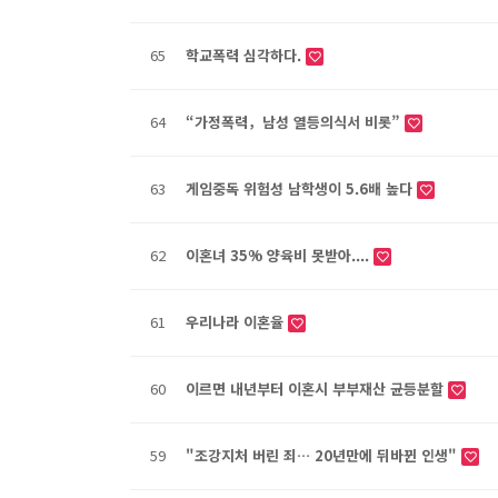
65
학교폭력 심각하다.
64
“가정폭력，남성 열등의식서 비롯”
63
게임중독 위험성 남학생이 5.6배 높다
62
이혼녀 35% 양육비 못받아....
61
우리나라 이혼율
60
이르면 내년부터 이혼시 부부재산 균등분할
59
"조강지처 버린 죄… 20년만에 뒤바뀐 인생"