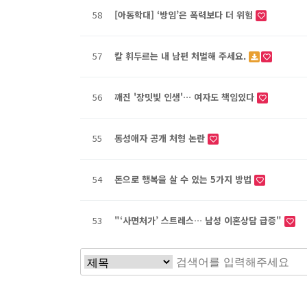
58
[아동학대] ‘방임’은 폭력보다 더 위험
57
칼 휘두르는 내 남편 처벌해 주세요.
56
깨진 '장밋빛 인생'… 여자도 책임있다
55
동성애자 공개 처형 논란
54
돈으로 행복을 살 수 있는 5가지 방법
53
"‘사면처가’ 스트레스… 남성 이혼상담 급증"
음
이전
맨끝