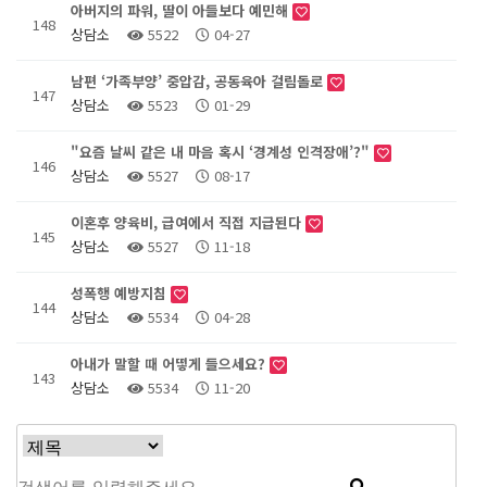
아버지의 파워, 딸이 아들보다 예민해
148
상담소
5522
04-27
남편 ‘가족부양’ 중압감, 공동육아 걸림돌로
147
상담소
5523
01-29
"요즘 날씨 같은 내 마음 혹시 ‘경계성 인격장애’?"
146
상담소
5527
08-17
이혼후 양육비, 급여에서 직접 지급된다
145
상담소
5527
11-18
성폭행 예방지침
144
상담소
5534
04-28
아내가 말할 때 어떻게 들으세요?
143
상담소
5534
11-20