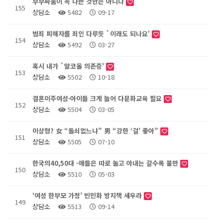
부부싸움이 꼭 나쁜 것만은 아니다
155
상담소
5482
09-17
범죄 피해자를 죄인 다루듯 `이래도 되나요'
154
상담소
5492
03-27
혹시 내가 `알코올 의존증'
153
상담소
5502
10-18
결혼이주여성·아이들 크게 늘어 다문화교육 필요
152
상담소
5504
03-05
이상형? 女 “돌쇠없느냐” 男 “강한 ‘걸’ 좋아”
151
상담소
5505
07-10
한국의40,50대 -애들은 따로 놀고 아내는 갈수록 불만
150
상담소
5510
05-03
‘여성 한부모 가정’ 빈민화 방지책 세우라
149
상담소
5513
09-14