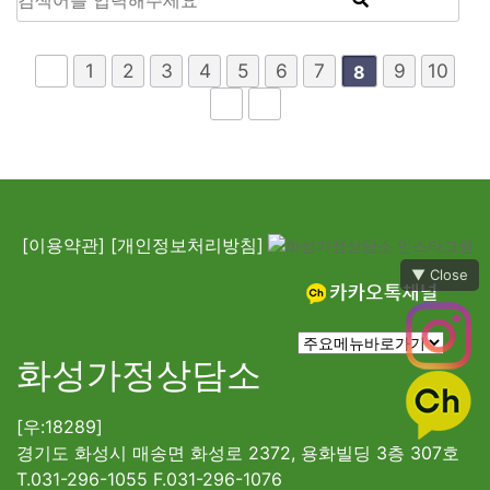
1
2
3
4
5
6
7
9
10
8
[이용약관]
[개인정보처리방침]
▼ Close
화성가정상담소
[우:18289]
경기도 화성시 매송면 화성로 2372, 용화빌딩 3층 307호
T.031-296-1055 F.031-296-1076