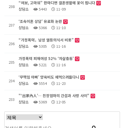
“여보, 고마워” 한마디면 결혼생활에 꽃이 핍니다
238
상담소
5443
11-09
‘조속이혼 상담’ 유료화 논란
237
상담소
5366
11-10
“가정폭력，남성 열등의식서 비롯”
236
상담소
5305
11-16
가정폭력 피해여성 52％ ‘자살충동’
235
상담소
5221
11-16
‘무책임 아빠’ 양육비도 떼먹으려들다니
234
상담소
5554
11-23
"‘出家內人’… 친정엄마의 간섭과 사랑 사이"
233
상담소
5369
12-05