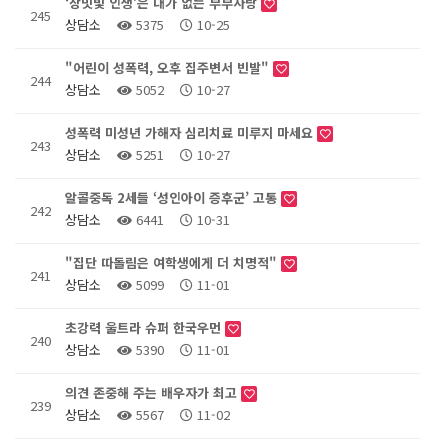
‘장밋빛 인생’은 대가 없는 부부사랑
245
상담소
5375
10-25
"어린이 성폭력, 오후 집주변서 빈발"
244
상담소
5052
10-27
성폭력 미성년 가해자 심리치료 미루지 마세요
243
상담소
5251
10-27
알콜중독 2세들 ‘성인아이 증후군’ 고통
242
상담소
6441
10-31
"집단 따돌림은 여학생에게 더 치명적"
241
상담소
5099
11-01
초강력 울트라 슈퍼 한국우먼
240
상담소
5390
11-01
의견 존중해 주는 배우자가 최고
239
상담소
5567
11-02