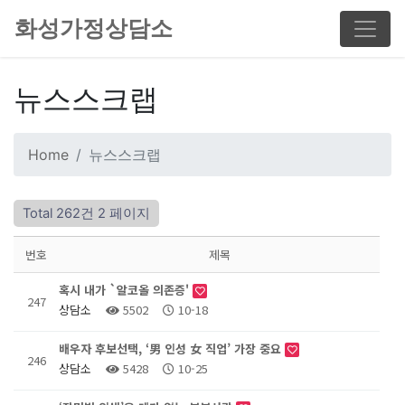
화성가정상담소
뉴스스크랩
Home
뉴스스크랩
Total 262건
2 페이지
번호
제목
혹시 내가 `알코올 의존증'
247
상담소
5502
10-18
배우자 후보선택, ‘男 인성 女 직업’ 가장 중요
246
상담소
5428
10-25