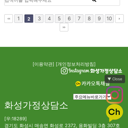
1
3
4
5
6
7
8
9
10
2
[이용약관]
[개인정보처리방침]
▼ Close
화성가정상담소
[우:18289]
경기도 화성시 매송면 화성로 2372, 용화빌딩 3층 307호