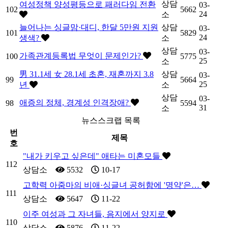
상담
여성정책 양성평등으로 패러다임 전환
03-
102
5662
24
소
늘어나는 싱글맘·대디, 한달 5만원 지원
상담
03-
101
5829
24
생색?
소
상담
03-
가족관계등록법 무엇이 문제인가?
100
5775
25
소
男 31.1세 女 28.1세 초혼, 재혼까지 3.8
상담
03-
99
5664
25
년
소
상담
03-
애증의 정체, 경계성 인격장애?
98
5594
31
소
뉴스스크랩 목록
번
제목
호
"내가 키우고 싶은데" 애타는 미혼모들
112
상담소
5532
10-17
고학력 아줌마의 비애·싱글녀 공허함에 '명약'은…
111
상담소
5647
11-22
이주 여성과 그 자녀들, 음지에서 양지로
110
상담소
5876
11-22