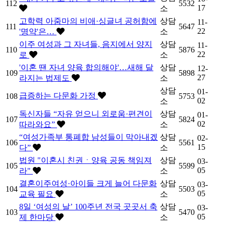
112
5532
17
소
고학력 아줌마의 비애·싱글녀 공허함에
상담
11-
111
5647
22
'명약'은…
소
이주 여성과 그 자녀들, 음지에서 양지
상담
11-
110
5876
22
로
소
'이혼 땐 자녀 양육 합의해야'…새해 달
상담
12-
109
5898
27
라지는 법제도
소
상담
01-
급증하는 다문화 가정
108
5753
02
소
독신자들 “자유 얻으니 외로움·편견이
상담
01-
107
5824
02
따라와요”
소
“여성가족부 통폐합 남성들이 막아내겠
상담
02-
106
5561
15
다”
소
법원 "이혼시 친권ㆍ양육 공동 책임져
상담
03-
105
5599
05
라"
소
결혼이주여성·아이들 크게 늘어 다문화
상담
03-
104
5503
05
교육 필요
소
8일 ‘여성의 날’ 100주년 전국 곳곳서 축
상담
03-
103
5470
05
제 한마당
소