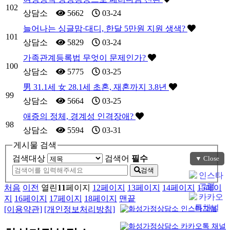
102
상담소
5662
03-24
늘어나는 싱글맘·대디, 한달 5만원 지원 생색?
101
상담소
5829
03-24
가족관계등록법 무엇이 문제인가?
100
상담소
5775
03-25
男 31.1세 女 28.1세 초혼, 재혼까지 3.8년
99
상담소
5664
03-25
애증의 정체, 경계성 인격장애?
98
상담소
5594
03-31
게시물 검색
검색대상
검색어
필수
▼ Close
검색
처음
이전
열린
11
페이지
12
페이지
13
페이지
14
페이지
15
페이
지
16
페이지
17
페이지
18
페이지
맨끝
[이용약관]
[개인정보처리방침]