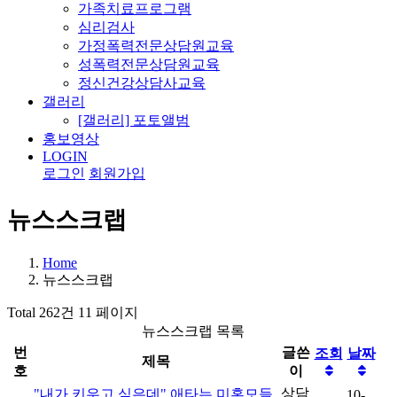
가족치료프로그램
심리검사
가정폭력전문상담원교육
성폭력전문상담원교육
정신건강상담사교육
갤러리
[갤러리] 포토앨범
홍보영상
LOGIN
로그인
회원가입
뉴스스크랩
Home
뉴스스크랩
Total 262건
11 페이지
뉴스스크랩 목록
번
글쓴
조회
날짜
제목
호
이
상담
"내가 키우고 싶은데" 애타는 미혼모들
10-