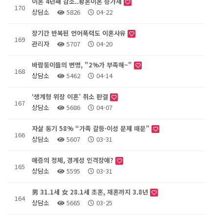
이혼 4년째 감소..황혼이혼 증가세
170
상담소
5826
04-22
장기간 반복된 언어폭력도 이혼사유
169
관리자
5707
04-20
바람둥이들의 변명, "2%가 부족해~"
168
상담소
5462
04-14
‘생계형 위장 이혼’ 취소 판결
167
상담소
5686
04-07
자살 동기 58% “가족 갈등·이성 문제 때문”
166
상담소
5607
03-31
애증의 정체, 경계성 인격장애?
165
상담소
5595
03-31
男 31.1세 女 28.1세 초혼, 재혼까지 3.8년
164
상담소
5665
03-25