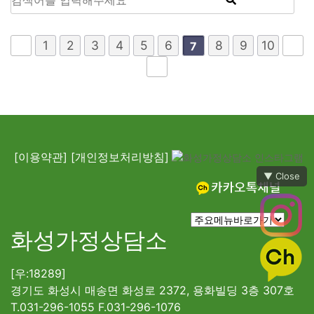
1
2
3
4
5
6
8
9
10
7
[이용약관]
[개인정보처리방침]
▼ Close
화성가정상담소
[우:18289]
경기도 화성시 매송면 화성로 2372, 용화빌딩 3층 307호
T.031-296-1055 F.031-296-1076