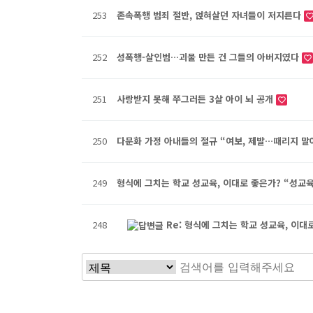
253
존속폭행 범죄 절반, 얹혀살던 자녀들이 저지른다
252
성폭행-살인범…괴물 만든 건 그들의 아버지였다
251
사랑받지 못해 쭈그러든 3살 아이 뇌 공개
250
다문화 가정 아내들의 절규 “여보, 제발…때리지 
249
형식에 그치는 학교 성교육, 이대로 좋은가? “성교
248
Re: 형식에 그치는 학교 성교육, 이
다음
맨끝