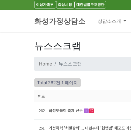
여성가족부
화성시청
대한법률구조공단
화성가정상담소
상담소소개
뉴스스크랩
Home
뉴스스크랩
Total 262건
1 페이지
번호
262
화성뱃놀이 축제 신문
261
가정폭력 '처벌강화'... 내년부터 '현행범' 체포도 