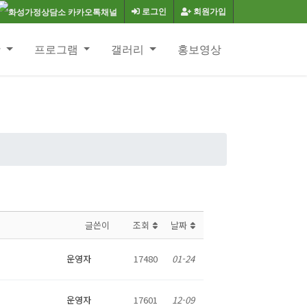
로그인
회원가입
항
프로그램
갤러리
홍보영상
글쓴이
조회
날짜
운영자
17480
01-24
운영자
17601
12-09