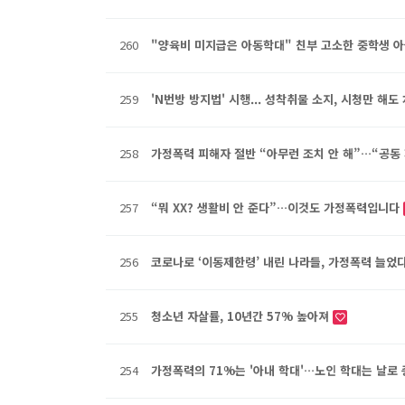
260
"양육비 미지급은 아동학대" 친부 고소한 중학생 
259
'N번방 방지법' 시행... 성착취물 소지, 시청만 해도
258
가정폭력 피해자 절반 “아무런 조치 안 해”…“공동
257
“뭐 XX? 생활비 안 준다”…이것도 가정폭력입니다
256
코로나로 ‘이동제한령’ 내린 나라들, 가정폭력 늘었
255
청소년 자살률, 10년간 57% 높아져
254
가정폭력의 71%는 '아내 학대'…노인 학대는 날로