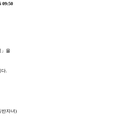
6 09:50
램
」
을
니다
.
 동반자녀
)