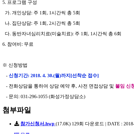
5.
프로그램 구성
가
.
개인상담
:
주
1
회
, 1
시간씩 총
5
회
나
.
집단상담
:
주
1
회
, 2
시간씩 총
5
회
다
.
동반자녀심리치료
(
미술치료
):
주
1
회
, 1
시간씩 총
6
회
6.
참여비
:
무료
※
신청방법
-
신청기간
: 2018. 4. 30.(
월
)
까지
[
선착순 접수
]
-
전화상담을 통하여 상담 예약 후
,
사전 면접상담 및
붙임 신
-
문의
: 031-296-1055 (
화성가정상담소
)
첨부파일
참가신청서.hwp
(17.0K)
129회 다운로드 | DATE : 2018-0