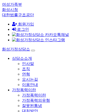
여성가족부
화성시청
대한법률구조공단
회원가입
로그인
화성가정상담소
상담소소개
인사말
조직
연혁
오시는길
이용안내
가정폭력이란
가정폭력이란
가정폭력의유형
잘못된통념
대처방안