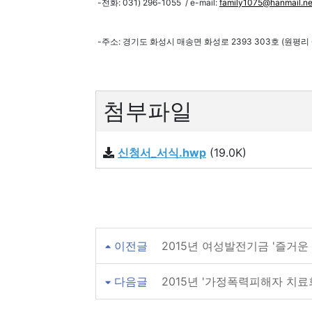
-전화: 031) 296-1055 / e-mail:
family1075@hanmail.ne
-주소: 경기도 화성시 매송면 화성로 2393 303호 (원평리 
첨부파일
신청서_서식.hwp
(19.0K)
이전글
2015년 여성발전기금 '즐거운
다음글
2015년 '가정폭력피해자 치