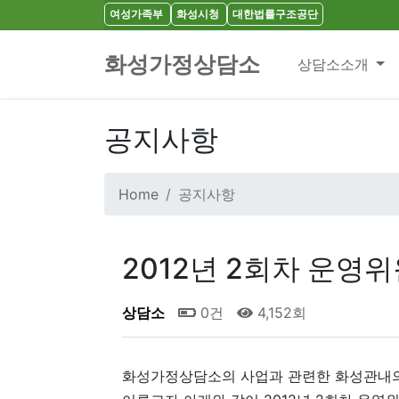
여성가족부
화성시청
대한법률구조공단
화성가정상담소
상담소소개
공지사항
Home
공지사항
2012년 2회차 운영
상담소
0건
4,152회
화성가정상담소의 사업과 관련한 화성관내의