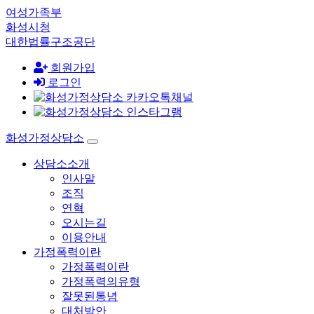
여성가족부
화성시청
대한법률구조공단
회원가입
로그인
화성가정상담소
상담소소개
인사말
조직
연혁
오시는길
이용안내
가정폭력이란
가정폭력이란
가정폭력의유형
잘못된통념
대처방안