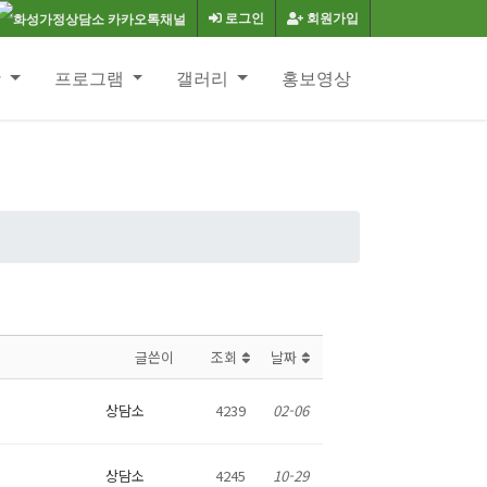
로그인
회원가입
항
프로그램
갤러리
홍보영상
글쓴이
조회
날짜
상담소
4239
02-06
상담소
4245
10-29