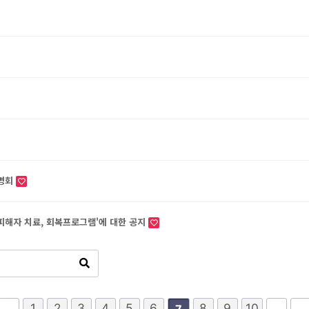
설명회
'피해자 치료, 회복프로그램'에 대한 공지
1
2
3
4
5
6
8
9
10